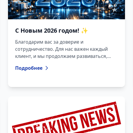
С Новым 2026 годом! ✨
Благодарим вас за доверие и
сотрудничество. Для нас важен каждый
клиент, и мы продолжаем развиваться,
чтобы предлагать еще более
Подробнее
качественные, надежные и современные
решения.