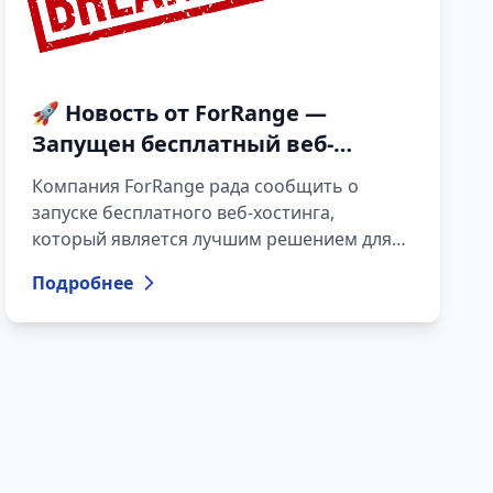
🚀 Новость от ForRange —
Запущен бесплатный веб-
хостинг (BETA)
Компания ForRange рада сообщить о
запуске бесплатного веб-хостинга,
который является лучшим решением для
начинающих, тестирования и небольших
Подробнее
проектов. Теперь доступна новая тестовая
форма регистрации (BETA биллинговая
система), где пользователи могут
зарегистрироваться автоматически, а
после завершения регистрации услуга
хостинга активируется автоматически ✅