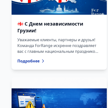
🇬🇪 С Днем независимости
Грузии!
Уважаемые клиенты, партнеры и друзья!
Команда ForRange искренне поздравляет
вас с главным национальным праздником
нашей страны — Днем независимости
Подробнее
Грузии!