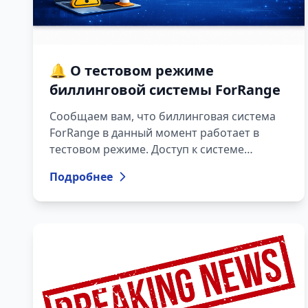
🔔 О тестовом режиме
биллинговой системы ForRange
Сообщаем вам, что биллинговая система
ForRange в данный момент работает в
тестовом режиме. Доступ к системе
возможен по ссылке: 👉
Подробнее
https://pay.forrange.com Данная платформа
создана для того, чтобы постепенно
обеспечить более удобный, безопасный и
эффективный процесс биллинга для наших
клиентов. В период тестирования
проводится проверка функционала
системы, её оптимизация и улучшение на
основе реального использования.