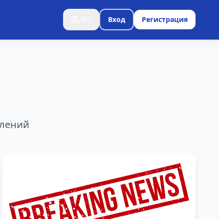
RU
Вход
Регистрация
влений