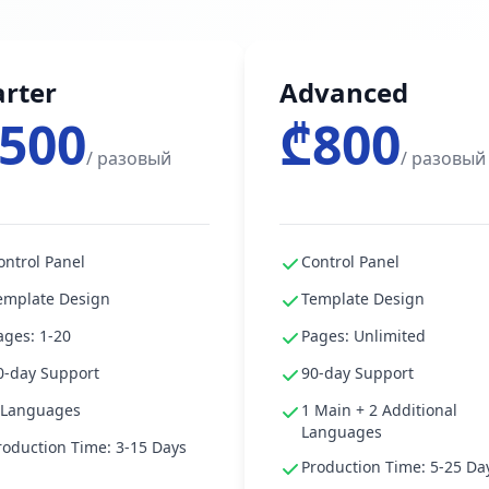
arter
Advanced
500
₾800
/ разовый
/ разовый
ontrol Panel
Control Panel
emplate Design
Template Design
ages: 1-20
Pages: Unlimited
0-day Support
90-day Support
 Languages
1 Main + 2 Additional
Languages
roduction Time: 3-15 Days
Production Time: 5-25 Da