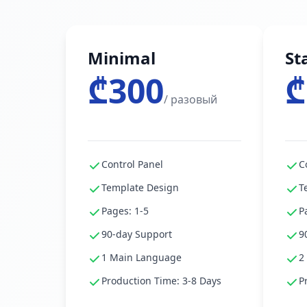
Minimal
St
₾300
₾
/ разовый
Control Panel
C
Template Design
T
Pages: 1-5
P
90-day Support
9
1 Main Language
2
Production Time: 3-8 Days
P