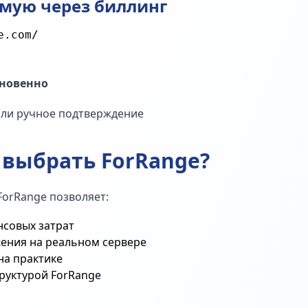
ямую через биллинг
гновенно
или ручное подтверждение
 выбрать ForRange?
ForRange позволяет:
нсовых затрат
ения на реальном сервере
на практике
руктурой ForRange