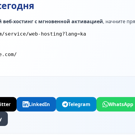
сегодня
 веб-хостинг с мгновенной активацией
, начните пр
itter
LinkedIn
Telegram
WhatsApp
у