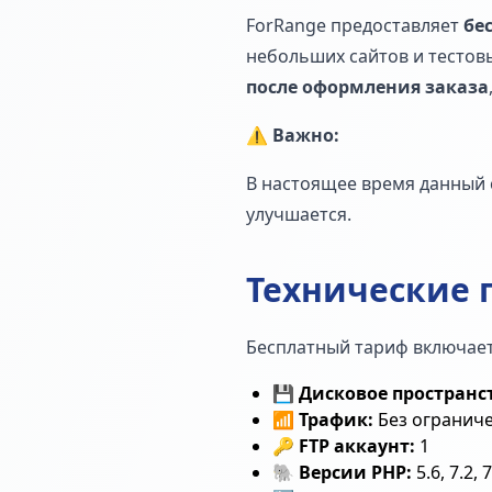
ForRange предоставляет
бе
небольших сайтов и тестов
после оформления заказа
⚠️
Важно:
В настоящее время данный 
улучшается.
Технические 
Бесплатный тариф включает
💾
Дисковое пространс
📶
Трафик:
Без огранич
🔑
FTP аккаунт:
1
🐘
Версии PHP:
5.6, 7.2, 7