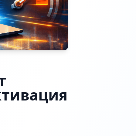
т
ктивация