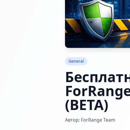
General
Бесплатн
ForRang
(BETA)
Автор: ForRange Team