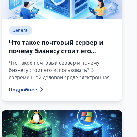
General
Что такое почтовый сервер и
почему бизнесу стоит его
использовать?
Что такое почтовый сервер и почему
бизнесу стоит его использовать? В
современной деловой среде электронная
почта остаётся одним из основных средств
Подробнее
коммуникации. Компании ежедневно
отправляют коммерческие предложения,
официальную корреспонденцию, счета и
внутренние рабочие письма. Технической
основой этого процесса является
почтовый сервер.