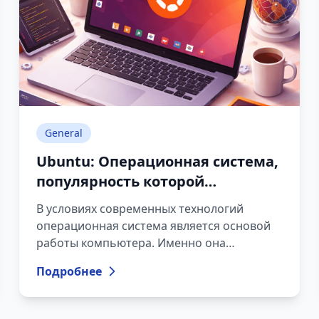
General
Ubuntu: Операционная система,
популярность которой
постоянно растёт
В условиях современных технологий
операционная система является основой
работы компьютера. Именно она
обеспечивает запуск программ, а также
Подробнее
взаимодействие пользователя с
устройством. Наиболее распространённые
операционные системы в мире — Windows,