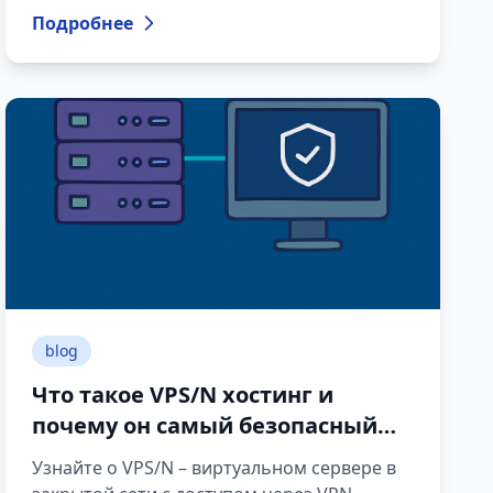
ошибки, программы зависают, а
Подробнее
вредоносное ПО может повредить
системные файлы. В таких ситуациях
наиболее эффективным решением
является полная, профессиональная
переустановка Windows. Чистая установка
восстанавливает систему, устраняет
повреждения и обеспечивает надежную
работу, что особенно важно для рабочих
компьютеров и бизнес-среды.
blog
Что такое VPS/N хостинг и
почему он самый безопасный
для бизнеса
Узнайте о VPS/N – виртуальном сервере в