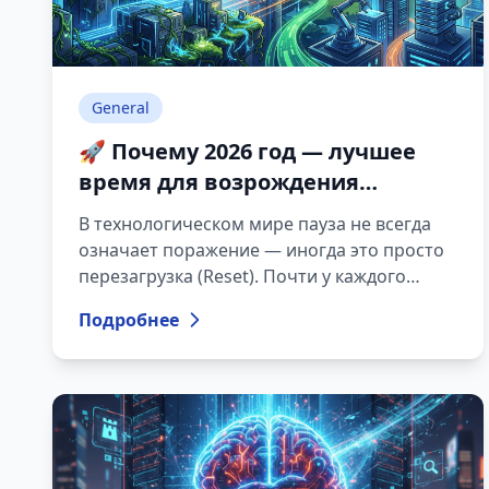
General
🚀 Почему 2026 год — лучшее
время для возрождения
забытых техно-проектов
В технологическом мире пауза не всегда
означает поражение — иногда это просто
перезагрузка (Reset). Почти у каждого
разработчика или системного
Подробнее
администратора есть тот самый архив, где
хранятся незавершённый код, интересные
идеи и заброшенные статьи для блога. У
ForRange тоже была небольшая пауза,
однако сегодня технологии развиваются с
такой скоростью, что вдохнуть новую
жизнь в старые идеи стало проще, чем