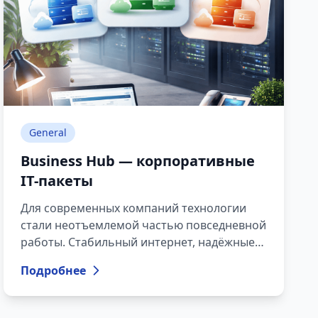
General
Business Hub — корпоративные
IT-пакеты
Для современных компаний технологии
стали неотъемлемой частью повседневной
работы. Стабильный интернет, надёжные
серверные ресурсы и быстрая техническая
Подробнее
поддержка сегодня уже не являются
дополнительным комфортом — это
необходимая основа, которая