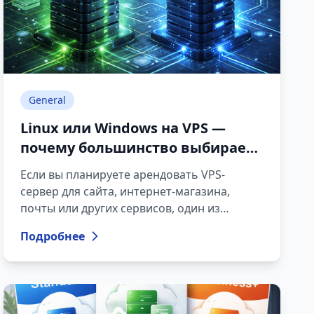
General
Linux или Windows на VPS —
почему большинство выбирает
Linux
Если вы планируете арендовать VPS-
сервер для сайта, интернет-магазина,
почты или других сервисов, один из
первых важных вопросов — выбор
Подробнее
операционной системы: Linux или
Windows?