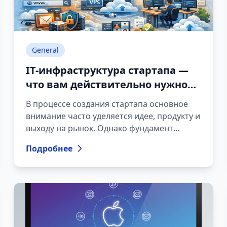
General
IT-инфраструктура стартапа —
что вам действительно нужно
(полное руководство 2026)
В процессе создания стартапа основное
внимание часто уделяется идее, продукту и
выходу на рынок. Однако фундамент
успешного цифрового бизнеса — это
Подробнее
правильно спланированная IT-
инфраструктура. Правильный выбор
технической среды помогает избежать
сбоев системы, рисков безопасности и
излишних финансовых расходов в
будущем. В этой статье рассматриваются
ключевые компоненты, необходимые для