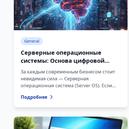
когда-либо.
General
Серверные операционные
системы: Основа цифровой
инфраструктуры
За каждым современным бизнесом стоит
невидимая сила — Серверная
операционная система (Server OS). Если
десктопная ОС ориентирована на комфорт
Подробнее
пользователя, то серверная система
создана для стабильности, безопасности и
управления ресурсами.