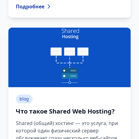
назначение значительно отличается. Ниже
Подробнее
подробно განვიხილავთ различия,
преимущества, недостатки и технические
особенности.
blog
Что такое Shared Web Hosting?
Shared (общий) хостинг — это услуга, при
которой один физический сервер
обслуживает сразу несколько веб-сайтов.