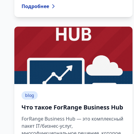
управляют процессами эффективно,
Подробнее
теряют клиентов, время и деньги. Поэтому
сегодня цифровизация — это
необходимость.
blog
Что такое ForRange Business Hub
ForRange Business Hub — это комплексный
пакет IT/бизнес-услуг,
многофункциональное решение, которое