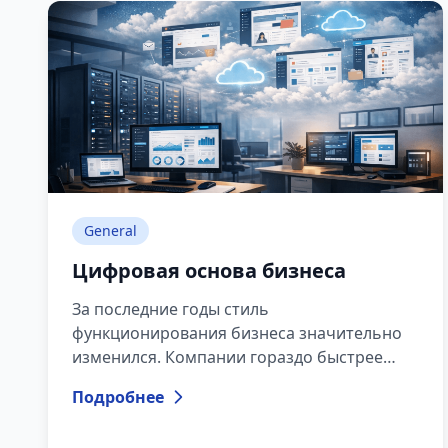
работы, риски безопасности, постоянные
обновления, вирусы и вопросы
лицензирования программного
обеспечения.
General
Цифровая основа бизнеса
За последние годы стиль
функционирования бизнеса значительно
изменился. Компании гораздо быстрее
перешли в цифровую среду, часть
Подробнее
сотрудников работает удалённо, процессы
стали более автоматизированными, а