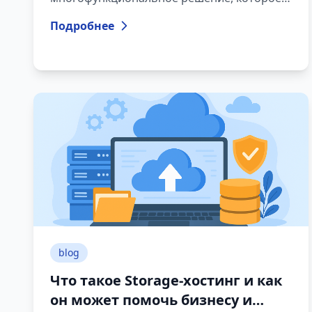
сочетает техническую и IT-поддержку с
Подробнее
ресурсами, необходимыми для
повседневной работы бизнеса.
blog
Что такое Storage-хостинг и как
он может помочь бизнесу и