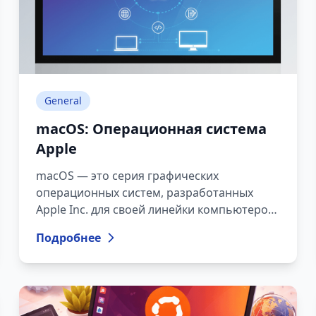
современного стартапа.
General
macOS: Операционная система
Apple
macOS — это серия графических
операционных систем, разработанных
Apple Inc. для своей линейки компьютеров
Macintosh. Она известна своим элегантным
Подробнее
интерфейсом, надёжной безопасностью и
целостной экосистемой, которая легко
интегрируется с другими устройствами и
сервисами Apple.