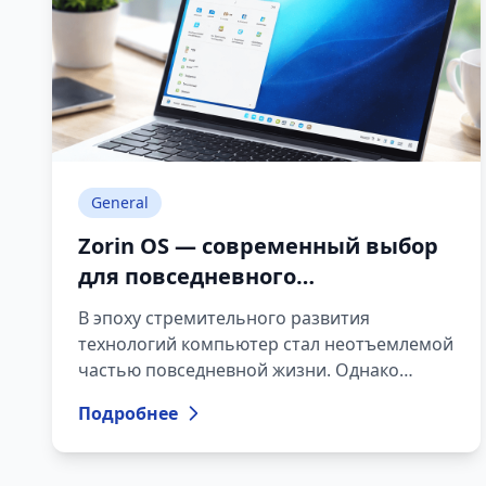
General
Zorin OS — современный выбор
для повседневного
пользователя
В эпоху стремительного развития
технологий компьютер стал неотъемлемой
частью повседневной жизни. Однако
значительная часть пользователей по-
Подробнее
прежнему сталкивается с проблемами,
связанными с выбором и использованием
операционной системы: замедление